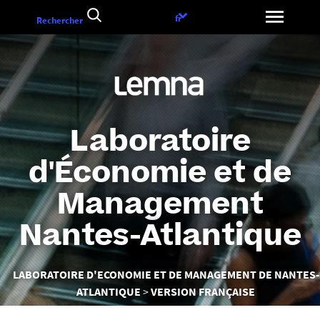
Aller
Choix
fr
Rechercher
au
de
contenu
la
langue
Laboratoire
d'Économie et de
Management
Nantes-Atlantique
Vous
LABORATOIRE D'ECONOMIE ET DE MANAGEMENT DE NANTES-
êtes
ATLANTIQUE
VERSION FRANÇAISE
ici :