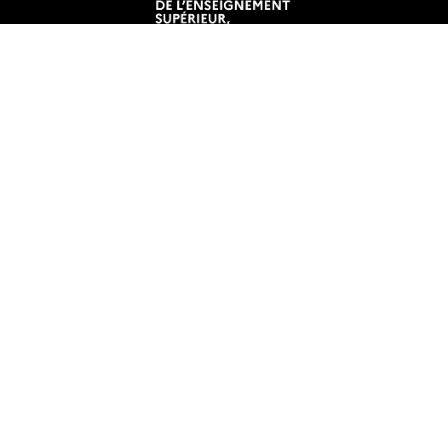
Mentions légales
Crédits et aspects légaux
Accessibilité
Cookies
Adresse
IAE Nantes - Institut d'Economie et de Management
Chemin de la Censive du Tertre -
Bâtiment Erdre
BP 52231
44322 NANTES Cedex 3
FRANCE