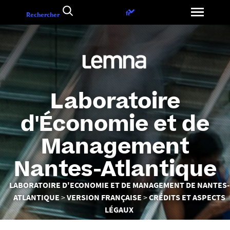
Aller
Choix
fr
Rechercher
au
de
contenu
la
langue
Laboratoire
d'Économie et de
Management
Nantes-Atlantique
Vous
LABORATOIRE D'ECONOMIE ET DE MANAGEMENT DE NANTES-
êtes
ATLANTIQUE
VERSION FRANÇAISE
CRÉDITS ET ASPECTS
ici :
LÉGAUX