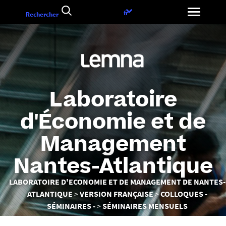
Aller
Choix
fr
Rechercher
au
de
contenu
la
langue
Laboratoire
d'Économie et de
Management
Nantes-Atlantique
Vous
LABORATOIRE D'ECONOMIE ET DE MANAGEMENT DE NANTES-
êtes
ATLANTIQUE
VERSION FRANÇAISE
COLLOQUES -
ici :
SÉMINAIRES -
SÉMINAIRES MENSUELS