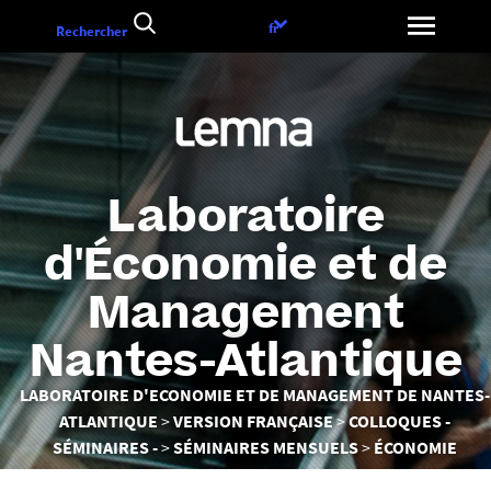
Aller
Choix
fr
Rechercher
au
de
contenu
la
langue
Laboratoire
d'Économie et de
Management
Nantes-Atlantique
Vous
LABORATOIRE D'ECONOMIE ET DE MANAGEMENT DE NANTES-
êtes
ATLANTIQUE
VERSION FRANÇAISE
COLLOQUES -
ici :
SÉMINAIRES -
SÉMINAIRES MENSUELS
ÉCONOMIE