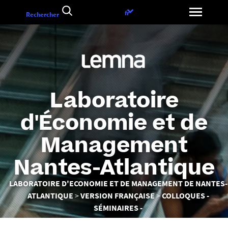
Aller
Choix
fr
Rechercher
au
de
contenu
la
langue
Laboratoire
d'Économie et de
Management
Nantes-Atlantique
Vous
LABORATOIRE D'ECONOMIE ET DE MANAGEMENT DE NANTES-
êtes
ATLANTIQUE
VERSION FRANÇAISE
COLLOQUES -
ici :
SÉMINAIRES -