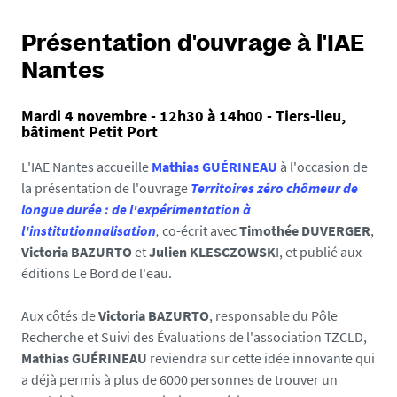
a
l
Présentation d'ouvrage à l'IAE
s
Nantes
e
f
Mardi 4 novembre - 12h30 à 14h00 - Tiers-lieu,
a
bâtiment Petit Port
l
s
L'IAE Nantes accueille
Mathias GUÉRINEAU
à l'occasion de
e
la présentation de l'ouvrage
Territoires zéro chômeur de
longue durée : de l'expérimentation à
l'institutionnalisation
,
co-écrit avec
Timothée DUVERGER
,
Victoria BAZURTO
et
Julien KLESCZOWSK
I, et publié aux
éditions Le Bord de l'eau.
Aux côtés de
Victoria BAZURTO
, responsable du Pôle
Recherche et Suivi des Évaluations de l'association TZCLD,
Mathias GUÉRINEAU
reviendra sur cette idée innovante qui
a déjà permis à plus de 6000 personnes de trouver un