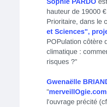
Sophie PARDO
est
hauteur de 19000 
Prioritaire, dans le
et Sciences", pro
POPulation côtère 
climatique : commen
risques ?"
Gwenaëlle BRIA
"
merveillOgie.com
l'ouvrage précité (c