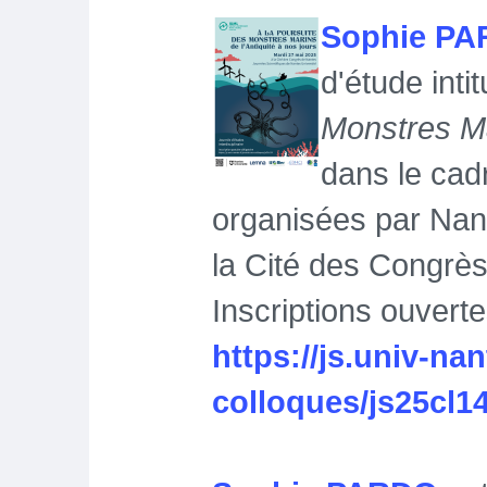
Sophie P
d'étude inti
Monstres Mar
dans le ca
organisées par Nant
la Cité des Congrè
Inscriptions ouvert
https://js.univ-nan
colloques/js25cl1